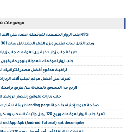
موضوعات ها
جلب الزوار الحقيقين لموقعك احصل على الاف الزوار المستهدفين عبر 10khits
وداعا النايل سات القديم ونزل القمر الجديد نايل سات 301 على جهاز الاستقبال 2022
طريقة جلب زوار حقيقيين لموقعك جلب زيارا
جلب زوار لموقعك للمدونة بلوجر حقيقيين 
ترافيك مدفوع أفضل مصدر للترافيك المد
تعرف على أفضل موقع لجلب ألاف الزيارا
الربح من التسويق بالعمولة عن طريق ترافيك م
جلب زيارات لمواقع إختصار الروابط الربح
طريقة انشاء صفحة هبوط مجانية ناجحة landing page صفحة هبوط إحترافية مجانا
ثغرة جلب الزوار لموقعك وربح 120 روبل وإثباث السحب وسكريبت مضاعفة الأرباح 2022
roid App Apk (Android Tutorial) apk decompiler