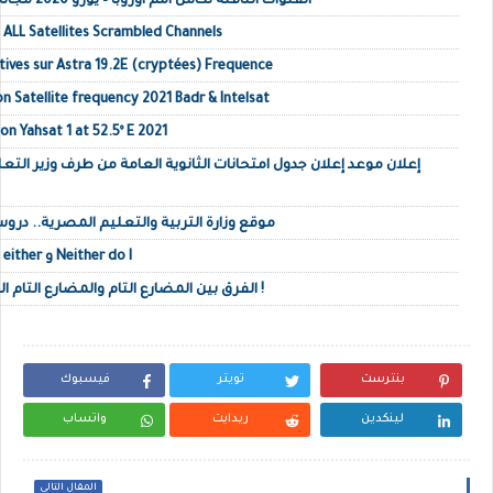
القنوات الناقلة لكأس أمم أوروبا – يورو 2020 مجانا على كل الأقمار الصناعية
ALL Satellites Scrambled Channels
ives sur Astra 19.2E (cryptées) Frequence
n Satellite frequency 2021 Badr & Intelsat
 Yahsat 1 at 52.5º E 2021
إعلان موعد إعلان جدول امتحانات الثانوية العامة من طرف وزير التع
موقع وزارة التربية والتعليم المصرية.. درو
شرح Me neither و I didn't either و Neither do I
شرح Since و For | الفرق بين المضارع التام والمضارع التام المستمر !
بنترست
تويتر
فيسبوك
لينكدين
ريدايت
واتساب
المقال التالي