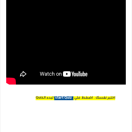
اختبر نفسك . اضغط علي
start Quiz
لبدء الـQuiz