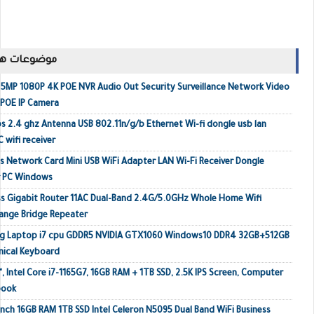
موضوعات ها
MP 1080P 4K POE NVR Audio Out Security Surveillance Network Video
 POE IP Camera
s 2.4 ghz Antenna USB 802.11n/g/b Ethernet Wi-fi dongle usb lan
 wifi receiver
 Network Card Mini USB WiFi Adapter LAN Wi-Fi Receiver Dongle
r PC Windows
s Gigabit Router 11AC Dual-Band 2.4G/5.0GHz Whole Home Wifi
ange Bridge Repeater
ing Laptop i7 cpu GDDR5 NVIDIA GTX1060 Windows10 DDR4 32GB+512GB
ical Keyboard
, Intel Core i7-1165G7, 16GB RAM + 1TB SSD, 2.5K IPS Screen, Computer
book
inch 16GB RAM 1TB SSD Intel Celeron N5095 Dual Band WiFi Business