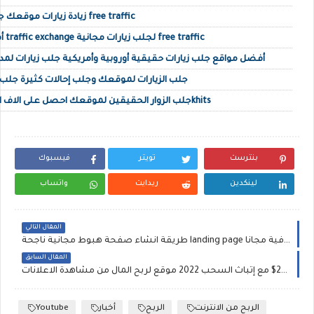
زيادة زيارات موقعك جلب زيارات حقيقية أجنبية free traffic
أفضل مواقع تبادل الزيارات traffic exchange لجلب زيارات مجانية free traffic
أفضل مواقع جلب زيارات حقيقية أوروبية وأمريكية جلب زيارات لمدونتك 
جلب الزيارات لموقعك وجلب إحالات كثيرة جلب زوا
جلب الزوار الحقيقين لموقعك احصل على الاف الزوار المستهدفين عبر 10khits
بنترست
تويتر
فيسبوك
لينكدين
ريدايت
واتساب
المقال التالي
طريقة انشاء صفحة هبوط مجانية ناجحة landing page صفحة هبوط إحترافية مجانا
المقال السابق
طريقة سهلة لربح 25$ مع إثباث السحب 2022 موقع لربح المال من مشاهدة الاعلانات
Youtube
أخبار
الربح
الربح من الانترنت