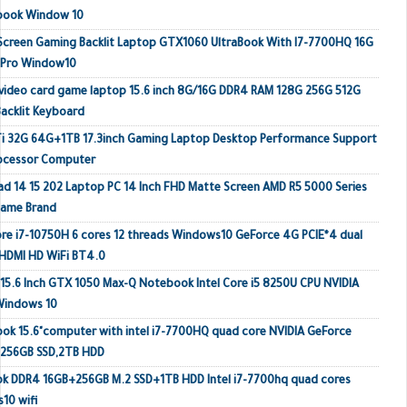
ebook Window 10
 Screen Gaming Backlit Laptop GTX1060 UltraBook With I7-7700HQ 16G
 Pro Window10
video card game laptop 15.6 inch 8G/16G DDR4 RAM 128G 256G 512G
acklit Keyboard
Ti 32G 64G+1TB 17.3inch Gaming Laptop Desktop Performance Support
rocessor Computer
ad 14 15 202 Laptop PC 14 Inch FHD Matte Screen AMD R5 5000 Series
Name Brand
e i7-10750H 6 cores 12 threads Windows10 GeForce 4G PCIE*4 dual
HDMI HD WiFi BT4.0
 15.6 Inch GTX 1050 Max-Q Notebook Intel Core i5 8250U CPU NVIDIA
Windows 10
k 15.6"computer with intel i7-7700HQ quad core NVIDIA GeForce
 256GB SSD,2TB HDD
ok DDR4 16GB+256GB M.2 SSD+1TB HDD Intel i7-7700hq quad cores
10 wifi