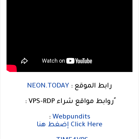
NEON.TODAY
رابط الموقع :
ٍروابط مواقع شراء VPS-RDP :
:
Webpundits
Click Here إضغط هنا