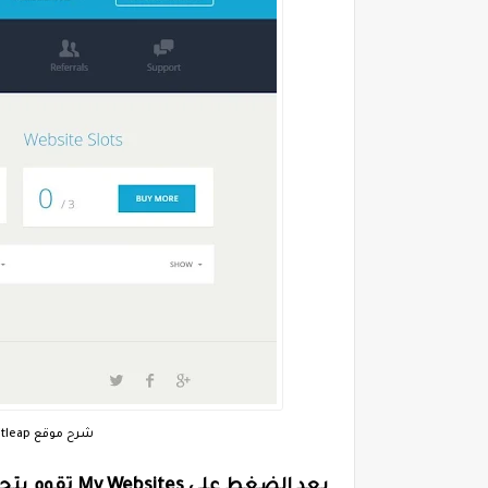
شرح موقع Hitleap لجلب الزوار لموقعك واكسب من الانترنت
بعد الضغط علي
My Websites
تقوم بتح