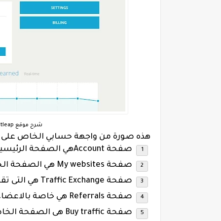
شرح موقع Hitleap لجلب الزوار لموقعك واكسب من الانترنت
هذه صورة من واجهة حسابي الخاص على 
صفحة Accountهي الصفحة الرئيسية للموقع .
صفحة My websites هي الصفحة الخاصة بأضافة موقعك .
صفحة Traffic Exchange هي التى تقوم منها بتبادل الزيارات وتصفح المواقع الاخرى .
صفحة Referrals هي خاصة بالاعضاء المسجلين عن طريقك .
صفحة Buy traffic هى الصفحة الخاصة بشراء اعتمادات لتزويد عدد الدقائق فى حسابك .