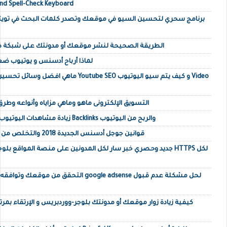
d Spell-Check Keyboard
برنامج سحري لتحسين السيو في موقعك وتصدر كلمات البحث في تويت
الطريقة الصحيحة لنشر موقعك أو مدونتك على شبكة 
لماذا أرباح أدسنس و يوتيوب ضع
ماهي افضل وسائل تحسين السيو الخاص باليوتيوب
التسويق الإلكترونى ماهو وماهي مزاياه وأنواعه وطرق
زيادة مشاهدات اليوتيوب مجانا بطريقة باكلينكس Backlinks والربح من اليوتيوب
قوانين جوجل أدسنس الجديدة 2018 والتخلص من رسالة بنود خدمة أدسنس
جديد وحصري خبر سار لكل المدونين على منصة المواقع بلوجر بدومين
التحقق من موقعك وتوافقه مع برنامج جوجل أدس
كيفية زيادة زوار موقعك أو مدونتك بلوجر-ووردبريس و الإرتقاء بمر