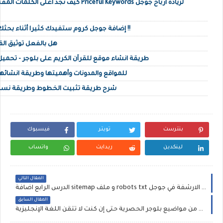
كيف تجد أغلى الكلمات المفتاحية العربية أو الإن
إضافة جوجل كروم ستفيدك كثيرا أثناء بحثك على محرك البحث جوجل !!
هل بالفعل توثيق القن
طريقة انشاء موقع للقرآن الكريم على بلوجر - تحميل ق
ما هي روابط التغذية RSS للمواقع والمدونات وأهميتها وطريقة انشائه
شرح طريقة تثبيت الخطوط وطريقة نسخها
بنترست
تويتر
فيسبوك
لينكدين
ريدايت
واتساب
المقال التالي
الدرس الرابع اضافة sitemap و ملف robots txt لموقعك لتسريغ الارشفة في جوجل
المقال السابق
الدرس الثاني : الربح من مواضيع بلوجر الحصرية حتى إن كنت لا تتقن اللغة الإنجليزية