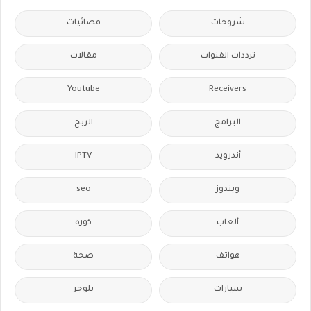
شروحات
فضائيات
ترددات القنوات
مقالات
Youtube
Receivers
البرامج
الربح
أندرويد
IPTV
ويندوز
seo
ألعاب
كورة
هواتف
صحة
سيارات
بلوجر