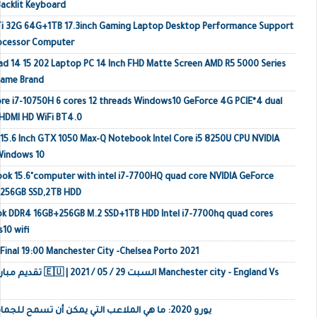
acklit Keyboard
Ti 32G 64G+1TB 17.3inch Gaming Laptop Desktop Performance Support
rocessor Computer
ad 14 15 202 Laptop PC 14 Inch FHD Matte Screen AMD R5 5000 Series
Name Brand
e i7-10750H 6 cores 12 threads Windows10 GeForce 4G PCIE*4 dual
HDMI HD WiFi BT4.0
 15.6 Inch GTX 1050 Max-Q Notebook Intel Core i5 8250U CPU NVIDIA
Windows 10
k 15.6"computer with intel i7-7700HQ quad core NVIDIA GeForce
 256GB SSD,2TB HDD
ok DDR4 16GB+256GB M.2 SSD+1TB HDD Intel i7-7700hq quad cores
10 wifi
inal 19:00 Manchester City -Chelsea Porto 2021
anchester city - England Vs
يورو 2020: ما هي الملاعب التي يمكن أن تسمح للجماهير وشرح تفاصيل التذاكر