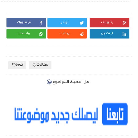
بنترست
تويتر
فيسبوك
لينكدين
ريدايت
واتساب
مقالات
كورة
هل اعجبك الموضوع :