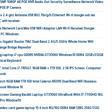
MP 1080P 4K POE NVR Audio Out Security Surveillance Network Video
 POE IP Camera
s 2.4 ghz Antenna USB 802.11n/g/b Ethernet Wi-fi dongle usb lan
 wifi receiver
 Network Card Mini USB WiFi Adapter LAN Wi-Fi Receiver Dongle
r PC Windows
s Gigabit Router 11AC Dual-Band 2.4G/5.0GHz Whole Home Wifi
ange Bridge Repeater
ing Laptop i7 cpu GDDR5 NVIDIA GTX1060 Windows10 DDR4 32GB+512GB
ical Keyboard
, Intel Core i7-1165G7, 16GB RAM + 1TB SSD, 2.5K IPS Screen, Computer
book
inch 16GB RAM 1TB SSD Intel Celeron N5095 Dual Band WiFi Business
ebook Window 10
 Screen Gaming Backlit Laptop GTX1060 UltraBook With I7-7700HQ 16G
 Pro Window10
video card game laptop 15.6 inch 8G/16G DDR4 RAM 128G 256G 512G