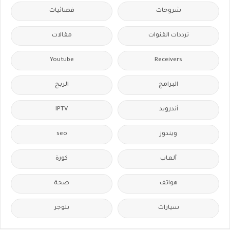
شروحات
فضائيات
ترددات القنوات
مقالات
Youtube
Receivers
البرامج
الربح
IPTV
أندرويد
seo
ويندوز
ألعاب
كورة
هواتف
صحة
سيارات
بلوجر