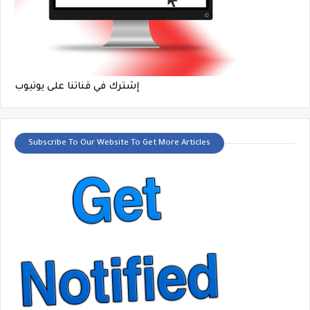
إشترك في قناتنا على يوتيوب
Subscribe To Our Website To Get More Articles