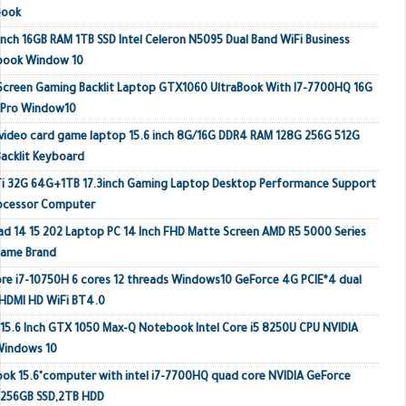
book
inch 16GB RAM 1TB SSD Intel Celeron N5095 Dual Band WiFi Business
ebook Window 10
 Screen Gaming Backlit Laptop GTX1060 UltraBook With I7-7700HQ 16G
 Pro Window10
video card game laptop 15.6 inch 8G/16G DDR4 RAM 128G 256G 512G
acklit Keyboard
Ti 32G 64G+1TB 17.3inch Gaming Laptop Desktop Performance Support
rocessor Computer
ad 14 15 202 Laptop PC 14 Inch FHD Matte Screen AMD R5 5000 Series
Name Brand
e i7-10750H 6 cores 12 threads Windows10 GeForce 4G PCIE*4 dual
HDMI HD WiFi BT4.0
 15.6 Inch GTX 1050 Max-Q Notebook Intel Core i5 8250U CPU NVIDIA
Windows 10
k 15.6"computer with intel i7-7700HQ quad core NVIDIA GeForce
 256GB SSD,2TB HDD