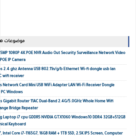
موضوعات ها
MP 1080P 4K POE NVR Audio Out Security Surveillance Network Video
 POE IP Camera
s 2.4 ghz Antenna USB 802.11n/g/b Ethernet Wi-fi dongle usb lan
 wifi receiver
 Network Card Mini USB WiFi Adapter LAN Wi-Fi Receiver Dongle
r PC Windows
s Gigabit Router 11AC Dual-Band 2.4G/5.0GHz Whole Home Wifi
ange Bridge Repeater
ing Laptop i7 cpu GDDR5 NVIDIA GTX1060 Windows10 DDR4 32GB+512GB
ical Keyboard
, Intel Core i7-1165G7, 16GB RAM + 1TB SSD, 2.5K IPS Screen, Computer