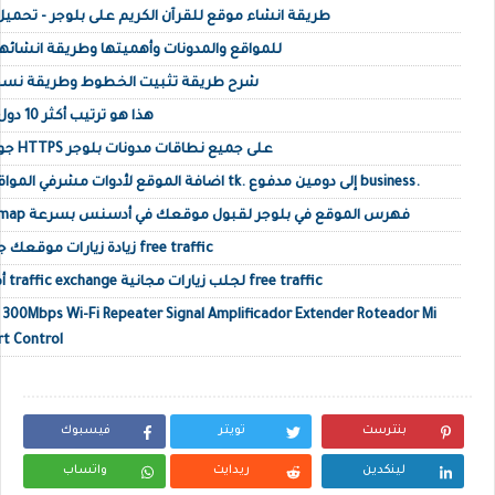
طريقة انشاء موقع للقرآن الكريم على بلوجر - تحميل ق
ما هي روابط التغذية RSS للمواقع والمدونات وأهميتها وطريقة انشائه
شرح طريقة تثبيت الخطوط وطريقة نسخها
هذا هو ترتيب أكثر 10 دول عربية استخداماً للإنترنت
جوجل تطبق بروتوكول الأمن HTTPS على جميع نطاقات مدونات بلوجر
اضافة الموقع لأدوات مشرفي المواقع ونقله من دومين مجاني tk. إلى دومين مدفوع business.
كيفية إضافة صفحة Sitemap فهرس الموقع في بلوجر لقبول موقعك في أدسنس بسرعة
زيادة زيارات موقعك جلب زيارات حقيقية أجنبية free traffic
أفضل مواقع تبادل الزيارات traffic exchange لجلب زيارات مجانية free traffic
o 300Mbps Wi-Fi Repeater Signal Amplificador Extender Roteador Mi
rt Control
بنترست
تويتر
فيسبوك
لينكدين
ريدايت
واتساب