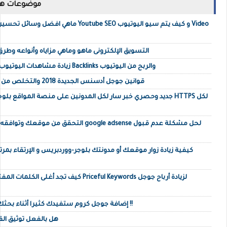
موضوعات ها
ماهي افضل وسائل تحسين السيو الخاص باليوتيوب
التسويق الإلكترونى ماهو وماهي مزاياه وأنواعه وطرق
زيادة مشاهدات اليوتيوب مجانا بطريقة باكلينكس Backlinks والربح من اليوتيوب
قوانين جوجل أدسنس الجديدة 2018 والتخلص من رسالة بنود خدمة أدسنس
جديد وحصري خبر سار لكل المدونين على منصة المواقع بلوجر بدومين
التحقق من موقعك وتوافقه مع برنامج جوجل أدس
كيفية زيادة زوار موقعك أو مدونتك بلوجر-ووردبريس و الإرتقاء بمر
كيف تجد أغلى الكلمات المفتاحية العربية أو الإن
إضافة جوجل كروم ستفيدك كثيرا أثناء بحثك على محرك البحث جوجل !!
هل بالفعل توثيق القن