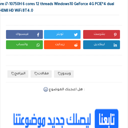
e i7-10750H 6 cores 12 threads Windows10 GeForce 4G PCIE*4 dual
HDMI HD WiFi BT4.0
بنترست
تويتر
فيسبوك
لينكدين
ريدايت
واتساب
ويندوز
مقالات
البرامج
هل اعجبك الموضوع :