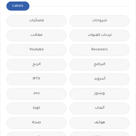
Labels
شروحات
فضائيات
ترددات القنوات
مقالات
Youtube
Receivers
البرامج
الربح
IPTV
أندرويد
seo
ويندوز
ألعاب
كورة
هواتف
صحة