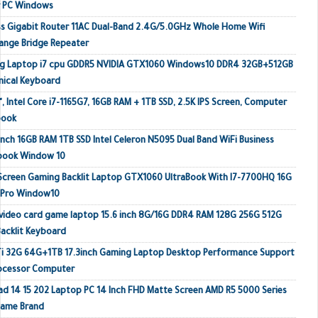
r PC Windows
s Gigabit Router 11AC Dual-Band 2.4G/5.0GHz Whole Home Wifi
ange Bridge Repeater
ing Laptop i7 cpu GDDR5 NVIDIA GTX1060 Windows10 DDR4 32GB+512GB
ical Keyboard
, Intel Core i7-1165G7, 16GB RAM + 1TB SSD, 2.5K IPS Screen, Computer
book
inch 16GB RAM 1TB SSD Intel Celeron N5095 Dual Band WiFi Business
ebook Window 10
 Screen Gaming Backlit Laptop GTX1060 UltraBook With I7-7700HQ 16G
 Pro Window10
video card game laptop 15.6 inch 8G/16G DDR4 RAM 128G 256G 512G
acklit Keyboard
Ti 32G 64G+1TB 17.3inch Gaming Laptop Desktop Performance Support
rocessor Computer
ad 14 15 202 Laptop PC 14 Inch FHD Matte Screen AMD R5 5000 Series
Name Brand