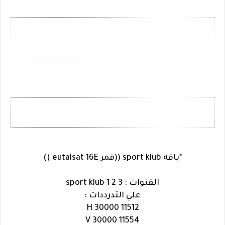
*باقة sport klub ((قمر eutalsat 16E ))
القنوات : sport klub 1 2 3
علي التدرددات :
11512 H 30000
11554 V 30000