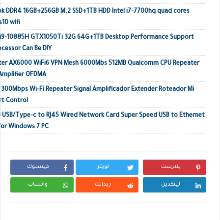
ok DDR4 16GB+256GB M.2 SSD+1TB HDD Intel i7-7700hq quad cores
10 wifi
p i9-10885H GTX1050Ti 32G 64G+1TB Desktop Performance Support
ocessor Can Be DIY
outer AX6000 WiFi6 VPN Mesh 6000Mbs 512MB Qualcomm CPU Repeater
 Amplifier OFDMA
o 300Mbps Wi-Fi Repeater Signal Amplificador Extender Roteador Mi
rt Control
 USB/Type-c to RJ45 Wired Network Card Super Speed USB to Ethernet
or Windows 7 PC
بنترست
تويتر
فيسبوك
لينكدين
ريدايت
واتساب