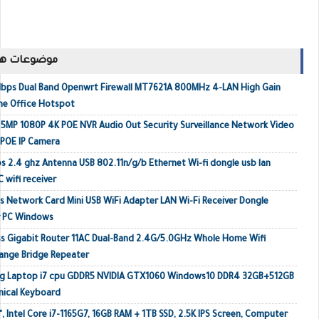
موضوعات ها
Mbps Dual Band Openwrt Firewall MT7621A 800MHz 4-LAN High Gain
me Office Hotspot
MP 1080P 4K POE NVR Audio Out Security Surveillance Network Video
 POE IP Camera
s 2.4 ghz Antenna USB 802.11n/g/b Ethernet Wi-fi dongle usb lan
 wifi receiver
 Network Card Mini USB WiFi Adapter LAN Wi-Fi Receiver Dongle
r PC Windows
s Gigabit Router 11AC Dual-Band 2.4G/5.0GHz Whole Home Wifi
ange Bridge Repeater
ing Laptop i7 cpu GDDR5 NVIDIA GTX1060 Windows10 DDR4 32GB+512GB
ical Keyboard
, Intel Core i7-1165G7, 16GB RAM + 1TB SSD, 2.5K IPS Screen, Computer