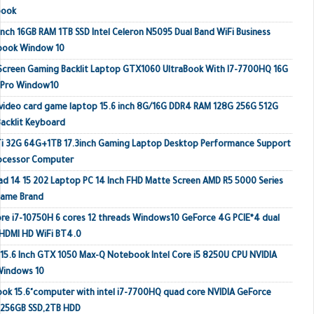
book
inch 16GB RAM 1TB SSD Intel Celeron N5095 Dual Band WiFi Business
ebook Window 10
 Screen Gaming Backlit Laptop GTX1060 UltraBook With I7-7700HQ 16G
 Pro Window10
video card game laptop 15.6 inch 8G/16G DDR4 RAM 128G 256G 512G
acklit Keyboard
Ti 32G 64G+1TB 17.3inch Gaming Laptop Desktop Performance Support
rocessor Computer
ad 14 15 202 Laptop PC 14 Inch FHD Matte Screen AMD R5 5000 Series
Name Brand
e i7-10750H 6 cores 12 threads Windows10 GeForce 4G PCIE*4 dual
HDMI HD WiFi BT4.0
 15.6 Inch GTX 1050 Max-Q Notebook Intel Core i5 8250U CPU NVIDIA
Windows 10
k 15.6"computer with intel i7-7700HQ quad core NVIDIA GeForce
 256GB SSD,2TB HDD