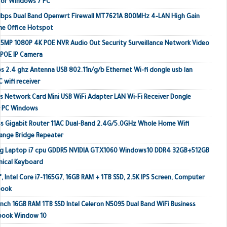
or Windows 7 PC
Mbps Dual Band Openwrt Firewall MT7621A 800MHz 4-LAN High Gain
me Office Hotspot
MP 1080P 4K POE NVR Audio Out Security Surveillance Network Video
 POE IP Camera
s 2.4 ghz Antenna USB 802.11n/g/b Ethernet Wi-fi dongle usb lan
 wifi receiver
 Network Card Mini USB WiFi Adapter LAN Wi-Fi Receiver Dongle
r PC Windows
s Gigabit Router 11AC Dual-Band 2.4G/5.0GHz Whole Home Wifi
ange Bridge Repeater
ing Laptop i7 cpu GDDR5 NVIDIA GTX1060 Windows10 DDR4 32GB+512GB
ical Keyboard
, Intel Core i7-1165G7, 16GB RAM + 1TB SSD, 2.5K IPS Screen, Computer
book
inch 16GB RAM 1TB SSD Intel Celeron N5095 Dual Band WiFi Business
ebook Window 10