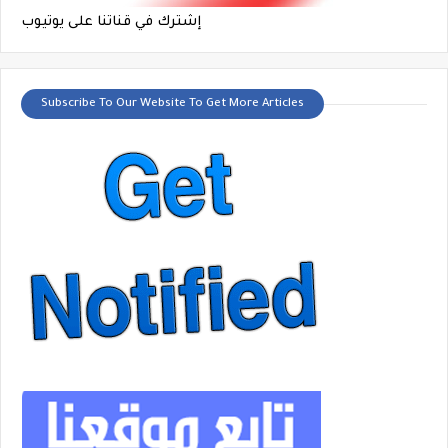
إشترك في قناتنا على يوتيوب
Subscribe To Our Website To Get More Articles