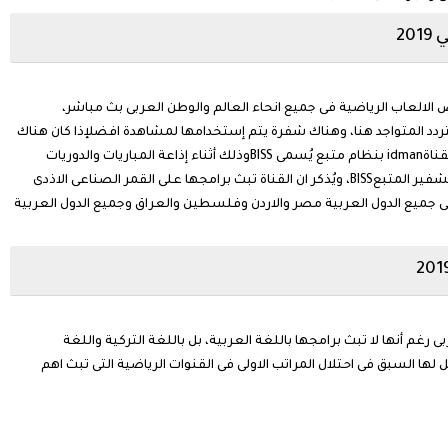
و يخص الالعاب الرياضية فى جميع انحاء العالم والوطن العربى بث مباشر،
ردد المتواجد هنا، وهناك شفرة يتم إستخدامها لمشاهدة افضلإذا كان هناك
مشكلة فى البث التليفزيونى، حيث احياناً يتم تشفير القناةidman بنظام متبع يُسمى BISSوذلك أثناء إذاعة المباريات والدوريات
الهامة فما عليكم إلا ان تُدخلوا الشفرة لكسر نظام التشفير المتبعBISS، ويُذكر ان القناة تبث برامجها على القمر الصناعى الاذدى
بال إشارته فى جميع الدول العربية مصر والاردن وفلسطين والعراق وجميع الدول العربية
وطن العربى رغم أنها لا تبث برامجها باللغة العربية، بل باللغة التركية واللغة
ل لها السبق فى احتلال المراتب الاولى فى القنوات الرياضية التى تبث اهم