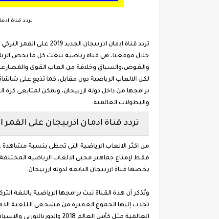
تردد قناة ادمان ازربيجان 19
خلال موقعنا، هى قناة رياضية تبعث كل ما يخص الرياضة
والغوص،والسباق وخلافة من العاب القوى والمصارعة 
لكل الالعاب الرياضية دون مقابل، كما تذيع على شاشات
برامجها من داخل دولة ازربيجان، ويمكن لمتابعى كرة ال
والبطولات العالمية.
تردد قناة ادمان اذربيجان على القمر ا
من اكثر الالعاب الرياضية التى تحظى بنسبة مشاهدة
فقط لإمتاع جماهير محبى الالعاب الرياضية المختلفة
يخصها قناة ازربيجان التابعة لدولة ازربيجان.
ويُذكر أن هذة القناة تبث برامجها الرياضية باللغة الترك
تجذب إليها الجموع الغفيرة من مشجعى الللعبة الذهبي
العالمية مثل كأس العالم 2018 والدورىالاوربى والاسبانى وغيرها من الالعاب المهمة.