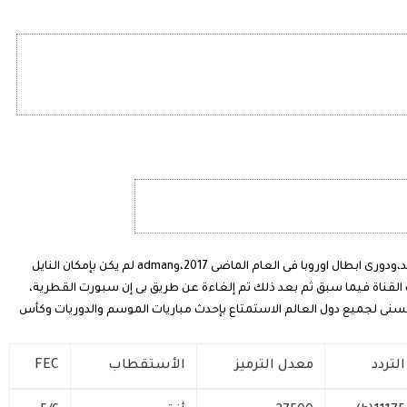
كمباريات السوبر اسبانى بين فريق برشلونة وريال مدريد،ودورى ابطال اوروبا فى العام الماضى 2017،وadman لم يكن بإمكان النايل
القناة فيما سبق ثم بعد ذلك تم إلغاءة عن طريق بى إن سبورت القطرية،
تسنى لجميع دول العالم الاستمتاع بإحدث مباريات الموسم والدوريات وكأس
التردد
معدل الترميز
الأستقطاب
FEC