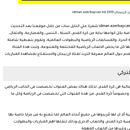
idman azerbaycan hd 20
تردد قناة ادمان اذربيجان الجديد 2019 على القمر التركي idman azerbaycan شفرة علي النايل سات من خلال موقعنا بعد التحديث
 بكل انواعها بداية من كرة القدم، السلة ، التنس، والمصارعة، والاثقال،
الحرة، والمسابقات الرياضية والبطولات العالمية، وتقوم بتغطية شاملة
ها كل ما يخص الالعاب الرياضية المختلفة والمتنوعة، وتبث هذة القناة
قدم حول العالم معرفة التردد لقناة ازربيجان والاستمتاع بمشاهدة المباريات
لتركي
 عالية هى كرة القدم، لذلك هناك بعض القنوات تخصصت فى الجانب الرياضى
 وخصوصاً كرة القدم، من هذة القنوات التى تخصصت فى الرياضة وكل ما
ية ألا ان لها مُريدوها فى جميع أنحاء العالم لما تتمتع به من مزايا خاصة بها
ة كرة القدم، والالعاب الاخرى،وذلك لنقلها اهم المباريات والبطولات