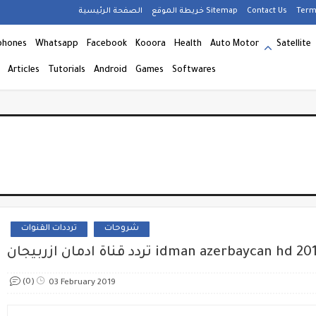
Term
Contact Us
خريطة الموقع Sitemap
الصفحة الرئيسية
phones
Whatsapp
Facebook
Kooora
Health
Auto Motor
Satellite
Articles
Tutorials
Android
Games
Softwares
شروحات
ترددات القنوات
د قناة ادمان ازربيجان idman azerbaycan hd 2019
(0)
03 February 2019