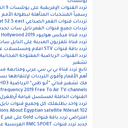
يوتلسات
تردد القنوات الإفريقية على يوتلسات 9 الناقلة لكأس أمم إفريقيا 2019
رسمياً المنتخبات المتأهلة لبطولة الأمم الافريقية 
ترددات قنوات القمر الصناعي Yahsat 52.5 east ياة سات 2019
ترددات جميع قنوات القمر نايل سات تحديث
تردد قناة ميكس هوليود 2019 frequency channel Mix Hollywood على النايل سات
تردد قناة تلفزيون المدينة على النايل سات 2019 ITY TV
تردد باقة قنوات STV افلام ومسلسلات عربية واجنبية على النايل سات 2019
تشفير
تابع تردد قناة بي بي سي عربي ومتابعة م
أهم الأقمار وأقوى الترددات لإلتقاطها ب
فك تشفير قناتي ”أبو ظبي“ الرياضية HD3 وHD4 على النايل سات
 frequency 2019 Free To Air TV-channels
القنوات الناقلة لمسلسل قيامة أرطغرل و 
تردد واحد يطلعلك كل وجميع قنوات نايل سات 2019 بالبح
ons About Egyptian satellite Nilesat 102
افتراضي تردد باقة قنوات Gold على قمر yahsat 52.5 E
جديد تردد قنوات RMC SPORT الفرنسية على قمر استرا ASTRA 19.2°E