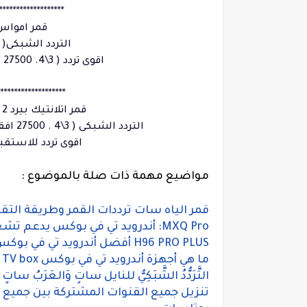
*******************
الموقع المدار 4 غربا (AMOS ) قمر امواس
التردد الشبكى( 3\4. 27500 عمودى 10758 )
اقوى تردد ( 3\4. 27500 عمودى 10722) و ( 3\4. 8518 عمودى 11647 )
********************
موقع المدارى 8 غربا ( Atlantic Bird 2 ) قمر اتلانتيك بيرد 2
التردد الشبكى ( 3\4 . 27500 افقى 10973 ) شبكى و (5\6 . 24740 افقى 11387 ) شبكى
اقوى تردد للاستقبال القمر ( 3\4. 
مواضيع مهمة ذات صلة بالموضوع :
قمر الياه سات ترددات القمر وطريقة التقاطه كل ما
MXQ Pro: أندرويد تي في بوكس يدعم تشغيل الفيديو بدقة 4K
H96 PRO PLUS أفضل أندرويد تي في بوكس بنظام أندرويد يدعم 4K
ما هي أجهزة أندرويد تي في بوكس TV box ؟ وما هي مميزاتها؟ وكيف تعمل؟
التَّرَدُّدُ الشَّبَكِيُّ للنايل ساتٍ وَالعَرَبُ ساتٍ 2019 أهم ترددات للأقمار الصناعية العربية
تنزيل جميع القنوات المشتركة بين جميع ا