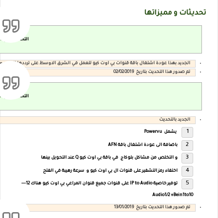
تحديثات و مميزاتها
16
التحديث رقم
الجديد بهذا عودة اشتغال باقة قنوات بي اوت كيو للعمل في الشرق الاوسط على ترددها الجديد و ف
تم صدور هذا التحديث بتاريخ 02/02/2019
14
التحديث رقم
الجديد بالتحديث
يشمل Powervu
باضافة الى عودة اشتغال باقة AFN
و التخلص من مشاكل بلوكاج في باقة بي اوت كيو Q عند التحويل بينها
اختفاء رمز التشفير على قنوات ال بي اوت كيو و سرعة رهيبة في الفتح
توفير خاصية IP to Audio على قنوات جميع قنوان المراعي بي اوت كيو هناك 12---
Audio1/2 +Bein1to10
تم صدور هذا التحديث بتاريخ 13/01/2019