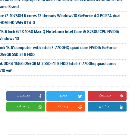
ad 14 15 202 Laptop PC 14 Inch FHD Matte Screen AMD R5 5000 Series
Name Brand
e i7-10750H 6 cores 12 threads Windows10 GeForce 4G PCIE*4 dual
HDMI HD WiFi BT4.0
 15.6 Inch GTX 1050 Max-Q Notebook Intel Core i5 8250U CPU NVIDIA
Windows 10
k 15.6"computer with intel i7-7700HQ quad core NVIDIA GeForce
 256GB SSD,2TB HDD
ok DDR4 16GB+256GB M.2 SSD+1TB HDD Intel i7-7700hq quad cores
10 wifi
بنترست
تويتر
فيسبوك
لينكدين
ريدايت
واتساب