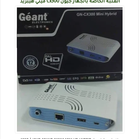
العلبة الخاصة بالجهاز جيون Cx300 ميني هيبريد