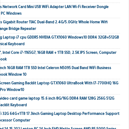
 Network Card Mini USB WiFi Adapter LAN Wi-Fi Receiver Dongle
r PC Windows
s Gigabit Router 11AC Dual-Band 2.4G/5.0GHz Whole Home Wifi
ange Bridge Repeater
ing Laptop i7 cpu GDDR5 NVIDIA GTX1060 Windows10 DDR4 32GB+512GB
ical Keyboard
, Intel Core i7-1165G7, 16GB RAM + 1TB SSD, 2.5K IPS Screen, Computer
book
inch 16GB RAM 1TB SSD Intel Celeron N5095 Dual Band WiFi Business
ebook Window 10
 Screen Gaming Backlit Laptop GTX1060 UltraBook With I7-7700HQ 16G
 Pro Window10
video card game laptop 15.6 inch 8G/16G DDR4 RAM 128G 256G 512G
acklit Keyboard
Ti 32G 64G+1TB 17.3inch Gaming Laptop Desktop Performance Support
rocessor Computer