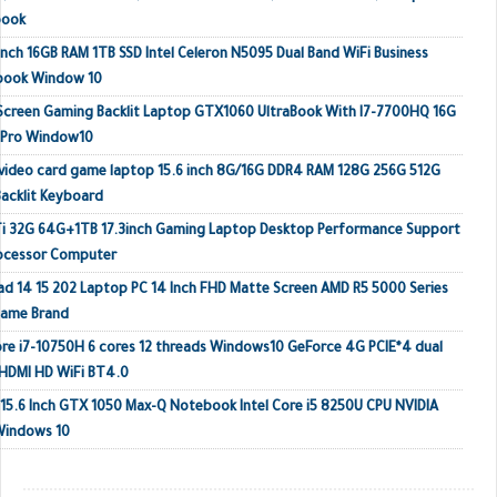
book
inch 16GB RAM 1TB SSD Intel Celeron N5095 Dual Band WiFi Business
ebook Window 10
 Screen Gaming Backlit Laptop GTX1060 UltraBook With I7-7700HQ 16G
 Pro Window10
video card game laptop 15.6 inch 8G/16G DDR4 RAM 128G 256G 512G
acklit Keyboard
Ti 32G 64G+1TB 17.3inch Gaming Laptop Desktop Performance Support
rocessor Computer
ad 14 15 202 Laptop PC 14 Inch FHD Matte Screen AMD R5 5000 Series
Name Brand
e i7-10750H 6 cores 12 threads Windows10 GeForce 4G PCIE*4 dual
HDMI HD WiFi BT4.0
 15.6 Inch GTX 1050 Max-Q Notebook Intel Core i5 8250U CPU NVIDIA
Windows 10