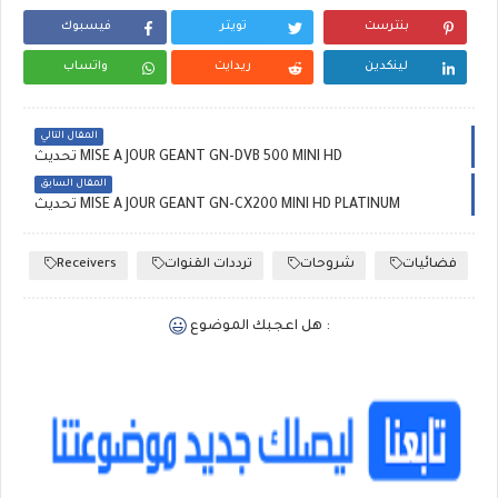
بنترست
تويتر
فيسبوك
لينكدين
ريدايت
واتساب
المقال التالي
تحديث MISE A JOUR GÉANT GN-DVB 500 MINI HD
المقال السابق
تحديث MISE A JOUR GÉANT GN-CX200 MINI HD PLATINUM
Receivers
ترددات القنوات
شروحات
فضائيات
هل اعجبك الموضوع :