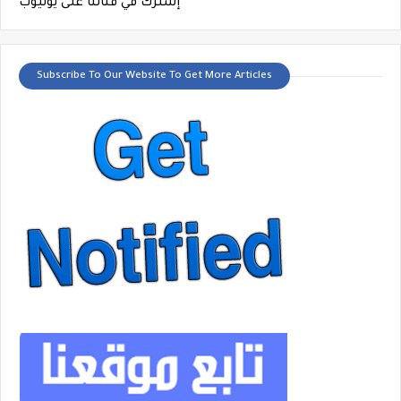
إشترك في قناتنا على يوتيوب
Subscribe To Our Website To Get More Articles