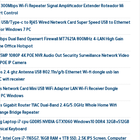
o 300Mbps Wi-Fi Repeater Signal Amplificador Extender Roteador Mi
rt Control
 USB/Type-c to RJ45 Wired Network Card Super Speed USB to Ethernet
or Windows 7 PC
Mbps Dual Band Openwrt Firewall MT7621A 800MHz 4-LAN High Gain
me Office Hotspot
MP 1080P 4K POE NVR Audio Out Security Surveillance Network Video
 POE IP Camera
s 2.4 ghz Antenna USB 802.11n/g/b Ethernet Wi-fi dongle usb lan
 wifi receiver
 Network Card Mini USB WiFi Adapter LAN Wi-Fi Receiver Dongle
r PC Windows
s Gigabit Router 11AC Dual-Band 2.4G/5.0GHz Whole Home Wifi
ange Bridge Repeater
ing Laptop i7 cpu GDDR5 NVIDIA GTX1060 Windows10 DDR4 32GB+512GB
ical Keyboard
, Intel Core i7-1165G7, 16GB RAM + 1TB SSD, 2.5K IPS Screen, Computer