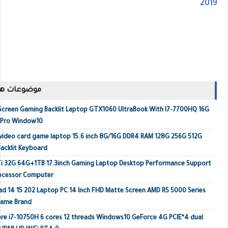
2019
موضوعات ها
 Screen Gaming Backlit Laptop GTX1060 UltraBook With I7-7700HQ 16G
 Pro Window10
video card game laptop 15.6 inch 8G/16G DDR4 RAM 128G 256G 512G
acklit Keyboard
Ti 32G 64G+1TB 17.3inch Gaming Laptop Desktop Performance Support
rocessor Computer
ad 14 15 202 Laptop PC 14 Inch FHD Matte Screen AMD R5 5000 Series
Name Brand
e i7-10750H 6 cores 12 threads Windows10 GeForce 4G PCIE*4 dual