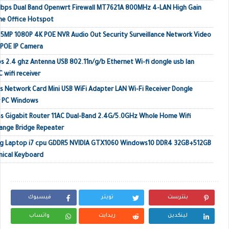
Mbps Dual Band Openwrt Firewall MT7621A 800MHz 4-LAN High Gain
me Office Hotspot
MP 1080P 4K POE NVR Audio Out Security Surveillance Network Video
 POE IP Camera
s 2.4 ghz Antenna USB 802.11n/g/b Ethernet Wi-fi dongle usb lan
 wifi receiver
 Network Card Mini USB WiFi Adapter LAN Wi-Fi Receiver Dongle
r PC Windows
s Gigabit Router 11AC Dual-Band 2.4G/5.0GHz Whole Home Wifi
ange Bridge Repeater
ing Laptop i7 cpu GDDR5 NVIDIA GTX1060 Windows10 DDR4 32GB+512GB
ical Keyboard
بنترست
تويتر
فيسبوك
لينكدين
ريدايت
واتساب