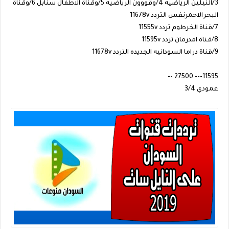
3/النيلين الرياضيه 4/وقووون الرياضيه 5/وقناة الاطفال سنابل 6/وقناة
البحرالاحمرنفس التردد 11678v
7/قناة الخرطوم تردد 11555v
8/قناة امدرمان تردد 11595v
9/قناة دراما السودانيه الجديده التردد 11678v
11595--- 27500 --
عمودي 3/4