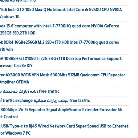
HDMI HD WiFi BT4.0
 15.6 Inch GTX 1050 Max-Q Notebook Intel Core i5 8250U CPU NVIDIA
Windows 10
k 15.6"computer with intel i7-7700HQ quad core NVIDIA GeForce
 256GB SSD,2TB HDD
ok DDR4 16GB+256GB M.2 SSD+1TB HDD Intel i7-7700hq quad cores
10 wifi
p i9-10885H GTX1050Ti 32G 64G+1TB Desktop Performance Support
ocessor Can Be DIY
outer AX6000 WiFi6 VPN Mesh 6000Mbs 512MB Qualcomm CPU Repeater
 Amplifier OFDMA
زيادة زيارات موقعك جلب زيارات حقيقية أجنبية free traffic
أفضل مواقع تبادل الزيارات traffic exchange لجلب زيارات مجانية free traffic
o 300Mbps Wi-Fi Repeater Signal Amplificador Extender Roteador Mi
rt Control
 USB/Type-c to RJ45 Wired Network Card Super Speed USB to Ethernet
or Windows 7 PC