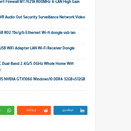
wrt Firewall MT7621A 800MHz 4-LAN High Gain
 Audio Out Security Surveillance Network Video
B 802.11n/g/b Ethernet Wi-fi dongle usb lan
SB WiFi Adapter LAN Wi-Fi Receiver Dongle
AC Dual-Band 2.4G/5.0GHz Whole Home Wifi
r
DDR5 NVIDIA GTX1060 Windows10 DDR4 32GB+512GB
لينكدين
ريدايت
و