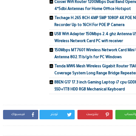
Cioswi Wifi Router 1200Mbps Dual Band Open
4*5dbi Antennas for Home Office Hotspot
Techage H.265 8CH 4MP 5MP 1080P 4K POE NVR
Recorder Up to 16CH For POE IP Camera
USB Wifi Adapter 150Mbps 2.4 ghz Antenna US
Wireless Network Card PC wifi receiver
150Mbps MT7601 Wireless Network Card Mini U
Antenna 802.11 b/g/n for PC Windows
Tenda MW6 Mesh Wireless Gigabit Router 11
Coverage System Long Range Bridge Repeate
BBEN G17 17.3 inch Gaming Laptop i7 cpu G
SSD+1TB HDD RGB Mechanical Keyboard
اتساب
بنترست
تويتر
فيسبوك