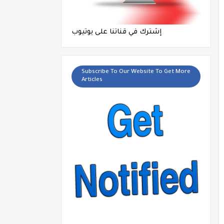
إشترك في قناتنا على يوتيوب
Subscribe To Our Website To Get More
Articles