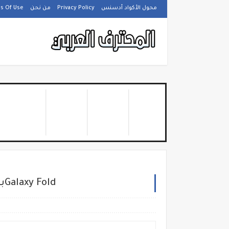
s Of Use
من نحن
Privacy Policy
محول الأكواد أدسنس
براءة اختراع تكشف تصميم هاتف سامسونغ الجديدGalaxy Fold