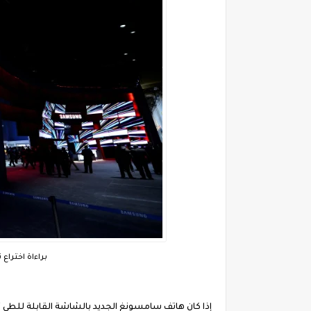
براءاة اخترا