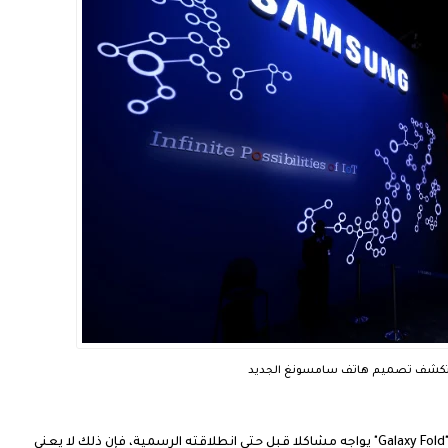
ع تكشف تصميم هاتف سامسونغ الجديد
إذا كان هاتف سامسونغ الجديد بالشاشة القابلة للطي "Galaxy Fold" يواجه مشاكلا قبل حتى انطلاقته الرسمية، فإن ذلك لا يعني