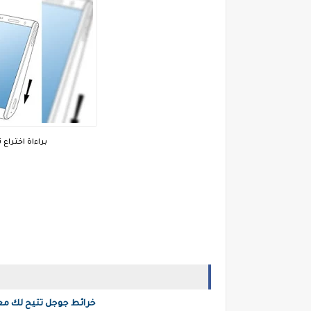
براءاة اخترا
خرائط جوجل تتيح لك مع