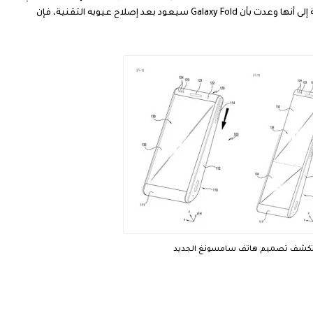
بالضرورة أن الشركة ستستلم للأمر الواقع، فبالإضافة إلى أنها وعدت بأن Galaxy Fold سيعود بعد إصلاح عيوبه التقنية، فإن
ع تكشف تصميم هاتف سامسونغ الجديد