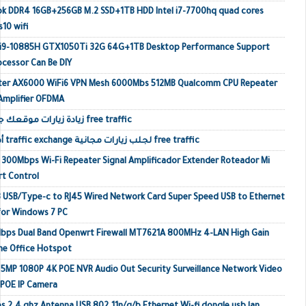
ok DDR4 16GB+256GB M.2 SSD+1TB HDD Intel i7-7700hq quad cores
10 wifi
p i9-10885H GTX1050Ti 32G 64G+1TB Desktop Performance Support
ocessor Can Be DIY
outer AX6000 WiFi6 VPN Mesh 6000Mbs 512MB Qualcomm CPU Repeater
 Amplifier OFDMA
زيادة زيارات موقعك جلب زيارات حقيقية أجنبية free traffic
أفضل مواقع تبادل الزيارات traffic exchange لجلب زيارات مجانية free traffic
o 300Mbps Wi-Fi Repeater Signal Amplificador Extender Roteador Mi
rt Control
 USB/Type-c to RJ45 Wired Network Card Super Speed USB to Ethernet
or Windows 7 PC
Mbps Dual Band Openwrt Firewall MT7621A 800MHz 4-LAN High Gain
me Office Hotspot
MP 1080P 4K POE NVR Audio Out Security Surveillance Network Video
 POE IP Camera