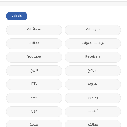
Labels
شروحات
فضائيات
ترددات القنوات
مقالات
Youtube
Receivers
البرامج
الربح
IPTV
أندرويد
seo
ويندوز
ألعاب
كورة
هواتف
صحة