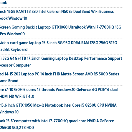
book
inch 16GB RAM 1TB SSD Intel Celeron N5095 Dual Band WiFi Business
ebook Window 10
 Screen Gaming Backlit Laptop GTX1060 UltraBook With I7-7700HQ 16G
 Pro Window10
video card game laptop 15.6 inch 8G/16G DDR4 RAM 128G 256G 512G
acklit Keyboard
Ti 32G 64G+1TB 17.3inch Gaming Laptop Desktop Performance Support
rocessor Computer
ad 14 15 202 Laptop PC 14 Inch FHD Matte Screen AMD R5 5000 Series
Name Brand
e i7-10750H 6 cores 12 threads Windows10 GeForce 4G PCIE*4 dual
HDMI HD WiFi BT4.0
 15.6 Inch GTX 1050 Max-Q Notebook Intel Core i5 8250U CPU NVIDIA
Windows 10
k 15.6"computer with intel i7-7700HQ quad core NVIDIA GeForce
 256GB SSD,2TB HDD