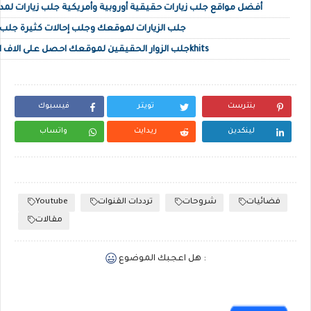
أفضل مواقع جلب زيارات حقيقية أوروبية وأمريكية جلب زيارات لمدونتك 
جلب الزيارات لموقعك وجلب إحالات كثيرة جلب زوا
جلب الزوار الحقيقين لموقعك احصل على الاف الزوار المستهدفين عبر 10khits
بنترست
تويتر
فيسبوك
لينكدين
ريدايت
واتساب
Youtube
ترددات القنوات
شروحات
فضائيات
مقالات
هل اعجبك الموضوع :