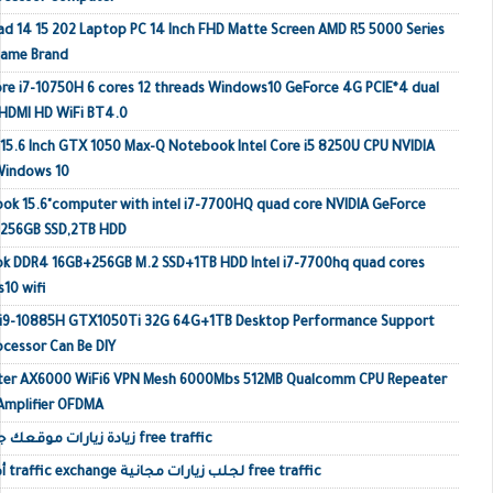
ad 14 15 202 Laptop PC 14 Inch FHD Matte Screen AMD R5 5000 Series
Name Brand
e i7-10750H 6 cores 12 threads Windows10 GeForce 4G PCIE*4 dual
HDMI HD WiFi BT4.0
 15.6 Inch GTX 1050 Max-Q Notebook Intel Core i5 8250U CPU NVIDIA
Windows 10
k 15.6"computer with intel i7-7700HQ quad core NVIDIA GeForce
 256GB SSD,2TB HDD
ok DDR4 16GB+256GB M.2 SSD+1TB HDD Intel i7-7700hq quad cores
10 wifi
p i9-10885H GTX1050Ti 32G 64G+1TB Desktop Performance Support
ocessor Can Be DIY
outer AX6000 WiFi6 VPN Mesh 6000Mbs 512MB Qualcomm CPU Repeater
 Amplifier OFDMA
زيادة زيارات موقعك جلب زيارات حقيقية أجنبية free traffic
أفضل مواقع تبادل الزيارات traffic exchange لجلب زيارات مجانية free traffic