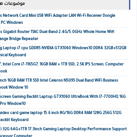
موضوعات ها
 Network Card Mini USB WiFi Adapter LAN Wi-Fi Receiver Dongle
r PC Windows
s Gigabit Router 11AC Dual-Band 2.4G/5.0GHz Whole Home Wifi
ange Bridge Repeater
ing Laptop i7 cpu GDDR5 NVIDIA GTX1060 Windows10 DDR4 32GB+512GB
ical Keyboard
, Intel Core i7-1165G7, 16GB RAM + 1TB SSD, 2.5K IPS Screen, Computer
book
inch 16GB RAM 1TB SSD Intel Celeron N5095 Dual Band WiFi Business
ebook Window 10
 Screen Gaming Backlit Laptop GTX1060 UltraBook With I7-7700HQ 16G
 Pro Window10
video card game laptop 15.6 inch 8G/16G DDR4 RAM 128G 256G 512G
acklit Keyboard
Ti 32G 64G+1TB 17.3inch Gaming Laptop Desktop Performance Support
rocessor Computer