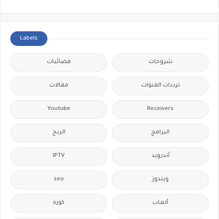
Labels
شروحات
فضائيات
ترددات القنوات
مقالات
Youtube
Receivers
البرامج
الربح
IPTV
أندرويد
seo
ويندوز
ألعاب
كورة