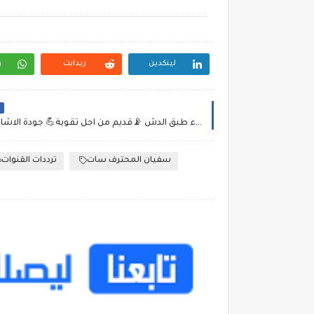
لينكدين
ريدايت
و
ا
طريقة طلاء طبق الدش 📡قديم من اجل تقوية💪 جودة الاشارة+نصائح😱
سفيان المحترف سات
ترددات القنوات