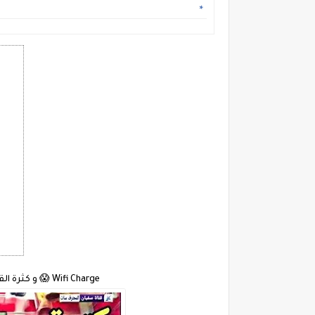
Wifi Charge 😱 و كثرة القيل و القال والحل التوقف الا جهزة بعد التحديثات