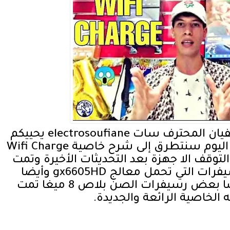
السلام عليكم معكم أخوكم سفيان المحترف سات electrosoufiane يحييكم
من قناة سفيان المحترف سات اليوم سنتطرق إلى شرح خاصية Wifi Charge
التوقف الا جهزة بعد التحديثات الأخيرة وتمت
إضافتها على العديد من الرسيفرات التي تحمل معالج gx6605HD وأيضا
الرسيفرات المشابهة له وأيضا بعض رسيفرات الصن بلاص 8 ميغا تمت
 الخاصية الرائعة والجديدة.