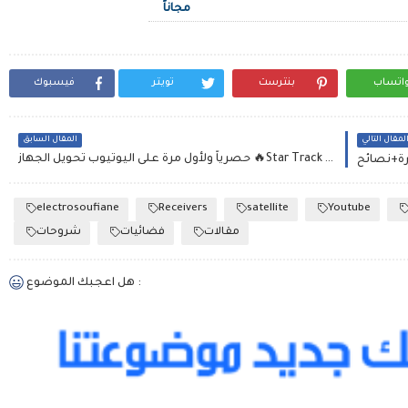
مجاناً
اتساب
بنترست
تويتر
فيسبوك
لمقال التالي
المقال السابق
حصرياً ولأول مرة على اليوتيوب تحويل الجهاز 🔥Star Track SRT 3070 HD Platinium🔥و تشغيل القنوات OSN💯
electrosoufiane
Receivers
satellite
Youtube
مقالات
فضائيات
شروحات
هل اعجبك الموضوع :