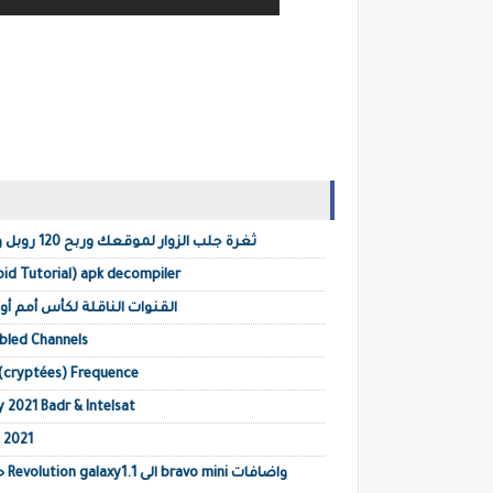
ثغرة جلب الزوار لموقعك وربح 120 روبل وإثباث السحب وسكريبت مضاعفة الأرباح 2022
id Tutorial) apk decompiler
القنوات الناقلة لكأس أمم أوروبا – يورو 2020 مجانا على 
mbled Channels
 (cryptées) Frequence
y 2021 Badr & Intelsat
 2021
حص