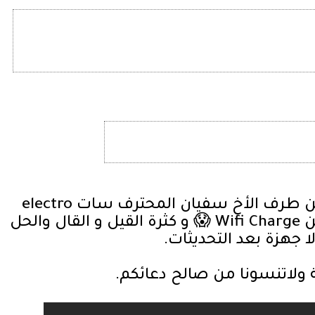
معلومات مهمة في الفيديو من طرف الأخ سفيان المحترف سات electro
soufiane وجب عليك معرفتهاعن Wifi Charge 😱 و كثرة القيل و القال والحل
ا جهزة بعد التحديثات.
لاتنسونا من صالح دعائكم.