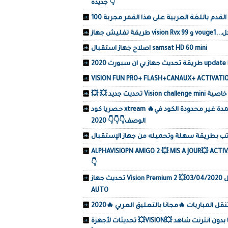
جديدة 👇
اصلاح جهاز استقبال samsat HD 60 mini
update bein set top
حصريا كود xtream 🔥مجاني يشتغل بثبات رهيب على جميع الأجهزة🔥 لمدة غير محدودة الكود في
الوصف👇👇👇 2020
ALPHAVISIOPN AMIGO 2 💥 MIS A JOU 🔥جميع مميزات🔥رابط تحميل التحديث👇👇
👇
تحديث جهاز Vision Premium 2 💥مع ملف قنوات + تفعيل 03/04/2020🔥NASHARE PRO🔥IP AUDIO
AUTO
ل المباريات 🔥مجانا بالتعليق العربي 🔥2020
تحديثات لأجهزة 💥VISION💥 تشغيل القنوات🔥الفرنسية مجانا بدون انترنت شاهد🔥 TNT FRANCE