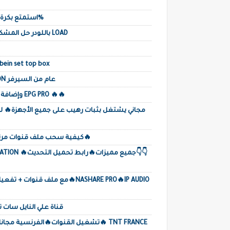
استمتع بكرة القدم باللغة العربية على هذا القمر مجربة 100%
طريقة تفليش جهاز vision Rvx 99 و vouge1...باللودر حل المشكل LOAD
طريقة تحديث جهاز بي ان سبورت 2020  box
VISION FUN PRO+ FLASH+CANAUX+ ACTIVATION عام من السيرفر
💥 💥 تحديث جديد Vision challenge mini وإضافة خاصية EPG PRO 🔥🔥
كيفية سحب ملف قنوات مرتب بطريقة سهلة وتحميله من جهاز الإستقبال🔥
R💥 ACTIVATION
قناة علي النايل سات تنق