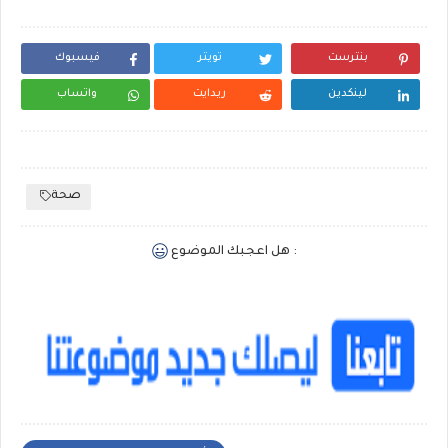
بنترست
تويتر
فيسبوك
لينكدين
ريدايت
واتساب
صحة
هل اعجبك الموضوع :