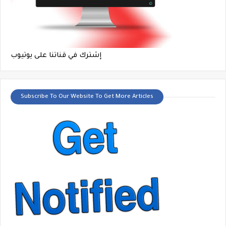
إشترك في قناتنا على يوتيوب
Subscribe To Our Website To Get More Articles