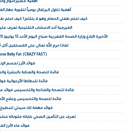
أهمية عصيرالثوم والل
أهمية تناول البرتقال يومياً لتقوية جهاز ال
كيف اعلم طفلي الحمام وهو لا يتكلم؟ كيف اعلم ط
الميرمية أحد الاعشاب التقليدية تعرف عليه
بلاغ وزارة الصحة المغربية صباح اليوم الأحد 12 يوليوز 2020 حول أخر مستجدات 16h الأخيرة
لماذا حرم الله تعالى على المسلمين أكل
​Lose Belly Fat (CRAZY FAST)
4 فوائد الأرز لجسم ا
16 فائدة للصحة والعناية بالبشرة وا
20 فائدة للبطاطا الأرجوانية ف
28 فائدة للصحة والمناعة والتخسيس فوائد عص
12 فائدة للصحة والتخسيس وعلاج ال
10 فوائد مهمة لك سيدتي للبطيخ 
تعرف عن التأمين الصحي غاياته مكوناته مشك
فوائد ماء الأرز ا