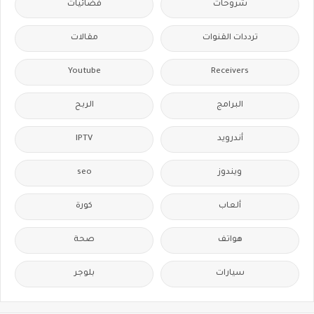
شروحات
فضائيات
ترددات القنوات
مقالات
Youtube
Receivers
البرامج
الربح
أندرويد
IPTV
ويندوز
seo
ألعاب
كورة
هواتف
صحة
سيارات
بلوجر